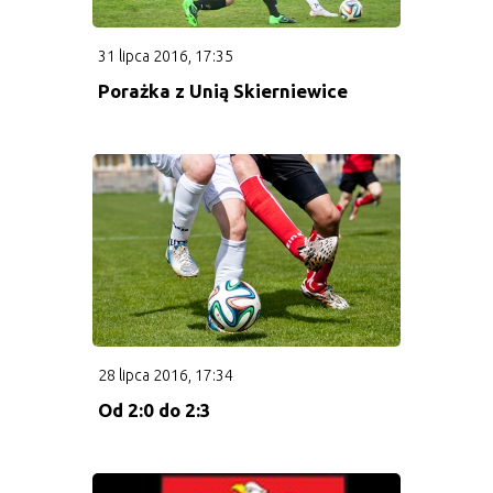
Deklaracja gry w klubie
31 lipca 2016, 17:35
Porażka z Unią Skierniewice
Umowa na prowadzenie zajęć
Formularz rejestracyjny zawodnika
Obóz letni
Kontakt
10 Przykazań Rodzica
28 lipca 2016, 17:34
Rodzicu pamiętaj
Od 2:0 do 2:3
Dobrzy - Źli rodzice