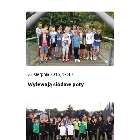
Trenerzy
Kontakt
Sponsorzy i Partnerzy
Patroni medialni
23 sierpnia 2016, 17:40
Porady Psychologa Sportowego
Wylewają siódme poty
Sponsor Główny Akademii
I Drużyna
Terminarz i wyniki