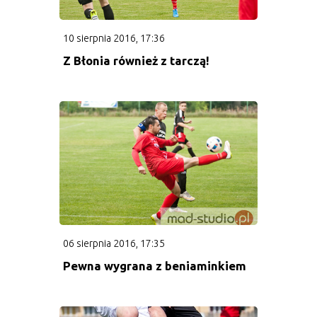
Kadra rocznika 2012
10 sierpnia 2016, 17:36
Terminarz rocznika 2012
Z Błonia również z tarczą!
Rocznik 2015
Kadra rocznika 2015
Terminarz rocznika 2015
Rocznik 2017
Kadra rocznika 2017
06 sierpnia 2016, 17:35
Pewna wygrana z beniaminkiem
Strefa Kibica