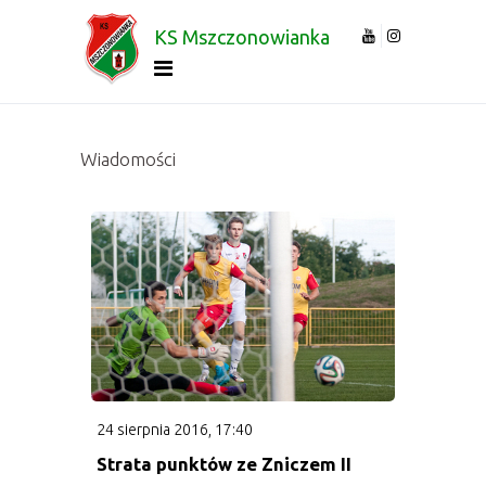
KS Mszczonowianka
Wiadomości
Wiadomości
Klub
Informacje
Historia
Stadion
Zarząd
24 sierpnia 2016, 17:40
Strata punktów ze Zniczem II
Komisja Rewizyjna